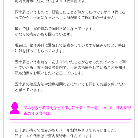
河内長野市に住んでいます５０代男性です。
四十肩というものは、経験したことが無かったのですが５０代にな
ってから五十肩になったらしく肩が痛くて腕が動かせません。
最近では、肩の痛みで睡眠不足になっています。
かなりの痛みがあり困っています。
現在は、整形外科に通院して治療をしていますが痛みがひどい時は
注射を打ってもらっています。
五十肩という名前を、あまり聞いたことがなかったのでネットで調
べていた所、古岡鍼灸整骨院で五十肩の治療をしていることを知り
私も治療をお願いしたいと思っています。
五十肩の治療方法や治療期間などについても詳しくお話を伺いたい
と思っています。
歯みがきや着替えなどで痛む
四十肩・五十肩について、河内長野
市の４０歳半ば。
四十肩が痛くて悩みがありメール相談をさせてもらいました。
私は、４０代半ばで河内長野市に住んでいます。