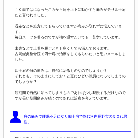
４０歳半ばになったころから肩を上下に動かすと痛みが走り四十肩
だと言われました。
湿布などを処方してもらっていますが痛みが取れずに悩んでいま
す。
毎日スーツを着るのですが袖を通すだけでも一苦労しています。
出先などで上着を脱ぐときも多くとても悩んでおります。
古岡鍼灸整骨院で四十肩の治療をしてもらいたいと思いメールしま
した。
四十肩の肩の痛みは、自然に治るものなのでしょうか？
それとも、そのままにしておくと更にひどい状態になってしまうの
でしょうか？
短期間で自然に治ってしまうものであれば少し我慢するだけなので
すが長い期間痛みが続くのであれば治療を考えています。
肩の痛みで睡眠不足
になり四十肩で悩む河内長野市の５０代男
性。